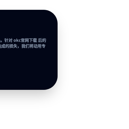
决。针对
okc官网下载
后的
造成的损失，我们将动用专